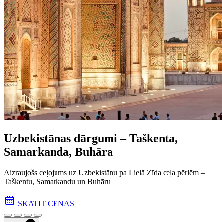
Uzbekistānas dārgumi – Taškenta,
Samarkanda, Buhāra
Aizraujošs ceļojums uz Uzbekistānu pa Lielā Zīda ceļa pēr­lēm –
Taškentu, Samarkandu un Buhāru
SKATĪT CENAS