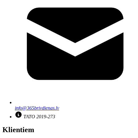
info@365brivdienas.lv
TATO 2019-273
Klientiem