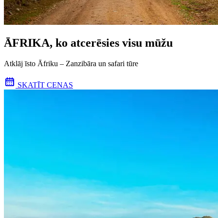
ĀFRIKA, ko atcerēsies visu mūžu
Atklāj īsto Āfriku – Zanzibāra un safari tūre
SKATĪT CENAS