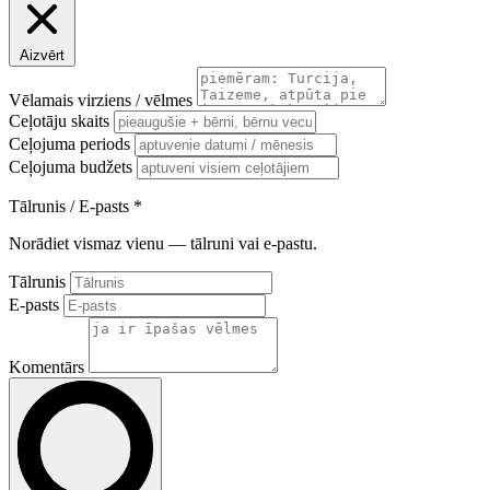
Aizvērt
Vēlamais virziens / vēlmes
Ceļotāju skaits
Ceļojuma periods
Ceļojuma budžets
Tālrunis / E-pasts
*
Norādiet vismaz vienu — tālruni vai e-pastu.
Tālrunis
E-pasts
Komentārs