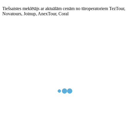
Tiešsaistes meklētājs ar aktuālām cenām no tūroperatoriem TezTour,
Novatours, Joinup, AnexTour, Coral