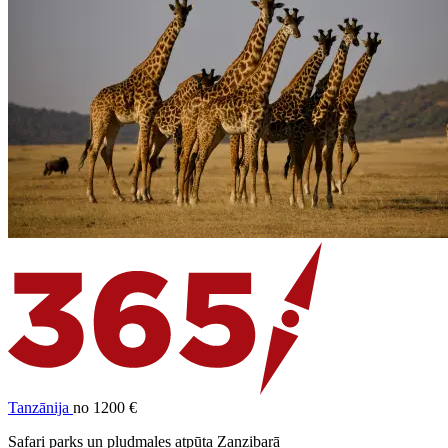
Tanzānija
no 1200 €
Safari parks un pludmales atpūta Zanzibarā