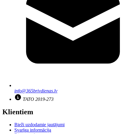
info@365brivdienas.lv
TATO 2019-273
Klientiem
Bieži uzdodamie jautājumi
Svarīga informācija