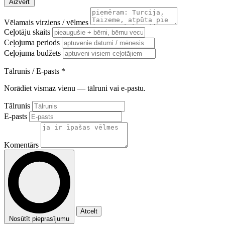
Aizvērt
Vēlamais virziens / vēlmes
Ceļotāju skaits
Ceļojuma periods
Ceļojuma budžets
Tālrunis / E-pasts
*
Norādiet vismaz vienu — tālruni vai e-pastu.
Tālrunis
E-pasts
Komentārs
Atcelt
Nosūtīt pieprasījumu