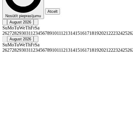
Atcelt
Nosūtīt pieprasījumu
August 2026
Su
Mo
Tu
We
Th
Fr
Sa
26
27
28
29
30
31
1
2
3
4
5
6
7
8
9
10
11
12
13
14
15
16
17
18
19
20
21
22
23
24
25
26
August 2026
Su
Mo
Tu
We
Th
Fr
Sa
26
27
28
29
30
31
1
2
3
4
5
6
7
8
9
10
11
12
13
14
15
16
17
18
19
20
21
22
23
24
25
26