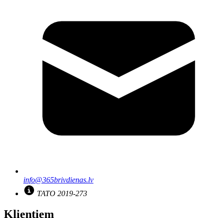
info@365brivdienas.lv
TATO 2019-273
Klientiem