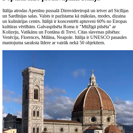
Itālija atrodas Apenīnu pussalā Dienvideeiropā un ietver arī Sicīlijas
un Sardīnijas salas. Valsts ir pazīstama kā mākslas, modes, dizaina
un kulinārijas centrs. Itālijā ir koncentrēti aptuveni 60% no Eiropas
kultūras vērtībām. Galvaspilsēta Roma ir "Mūžīgā pilsēta" ar
Kolizeju, Vatikānu un Fontāna di Trevi. Citas slavenas pilsētas:
Venēcija, Florences, Milāna, Neapole. Itālija ir UNESCO pasaules
mantojuma saraksta līdere ar vairāk nekā 50 objektiem.