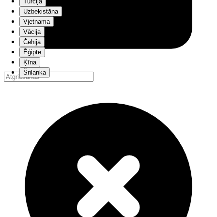
Turcija
Uzbekistāna
Vjetnama
Vācija
Čehija
Ēģipte
Ķīna
Šrilanka