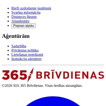
Bieži uzdodamie jautājumi
Svarīga informācija
Distances līgums
Atsauksmes
Pieprasi atpūtu
Aģentūrām
Sadarbība
Privātuma politika
Lietošanas noteikumi
Instrukcija aģentiem
©2026 SIA 365 Brīvdienas. Visas tiesības aizsargātas.