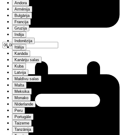
Andora
Armēnija
Bulgārija
Francija
Gruzija
Indija
Indonēzija
Itālija
Kanāda
Kanāriju salas
Kuba
Latvija
Maldīvu salas
Malta
Meksika
Monako
Nīderlande
Peru
Portugāle
Taizeme
Tanzānija