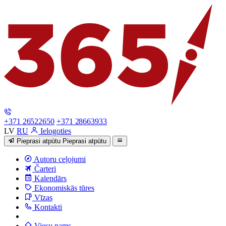
+371 26522650
+371 28663933
LV
RU
Ielogoties
Pieprasi atpūtu
Pieprasi atpūtu
Autoru ceļojumi
Čarteri
Kalendārs
Ekonomiskās tūres
Vīzas
Kontakti
Viesu nams