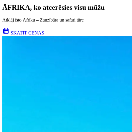
ĀFRIKA, ko atcerēsies visu mūžu
Atklāj īsto Āfriku – Zanzibāra un safari tūre
SKATĪT CENAS