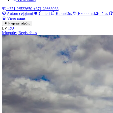
+371 26522650
+371 28663933
Autoru ceļojumi
Čarteri
Kalendārs
Ekonomiskās tūres
Viesu nams
Pieprasi atpūtu
LV
RU
Ielogoties
Reģistrēties